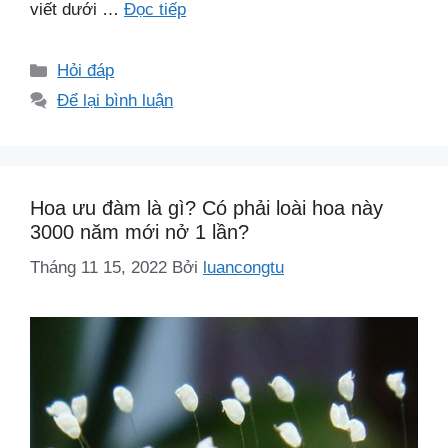
viết dưới …
Đọc tiếp
Danh
Hỏi đáp
mục
Để lại bình luận
Hoa ưu đàm là gì? Có phải loài hoa này
3000 năm mới nở 1 lần?
Tháng 11 15, 2022
Bởi
luancongtu