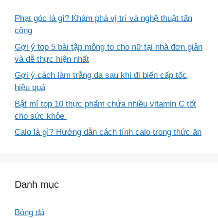
Phạt góc là gì? Khám phá vị trí và nghệ thuật tấn
công
Gợi ý top 5 bài tập mông to cho nữ tại nhà đơn giản
và dễ thực hiện nhất
Gợi ý cách làm trắng da sau khi đi biển cấp tốc,
hiệu quả
Bật mí top 10 thực phẩm chứa nhiều vitamin C tốt
cho sức khỏe
Calo là gì? Hướng dẫn cách tính calo trong thức ăn
Danh mục
Bóng đá