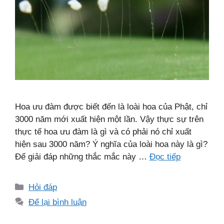
Hoa ưu đàm được biết đến là loài hoa của Phật, chỉ
3000 năm mới xuất hiện một lần. Vậy thực sự trên
thực tế hoa ưu đàm là gì và có phải nó chỉ xuất
hiện sau 3000 năm? Ý nghĩa của loài hoa này là gì?
Để giải đáp những thắc mắc này …
Đọc tiếp
Danh
Hỏi đáp
mục
Để lại bình luận