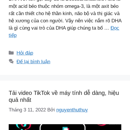
một acid béo thuộc nhóm omega-3, là một axit béo
rất cần thiết cho hệ thần kinh, não bộ và thị giác và
hệ xương của con người. Vậy nên việc nắm rõ DHA
là gì cùng vai trò của DHA giúp chúng ta bổ …
Đọc
tiếp
Danh
Hỏi đáp
mục
Để lại bình luận
Tải video TikTok về máy tính dễ dàng, hiệu
quả nhất
Tháng 3 11, 2022
Bởi
nguyenthuthuy