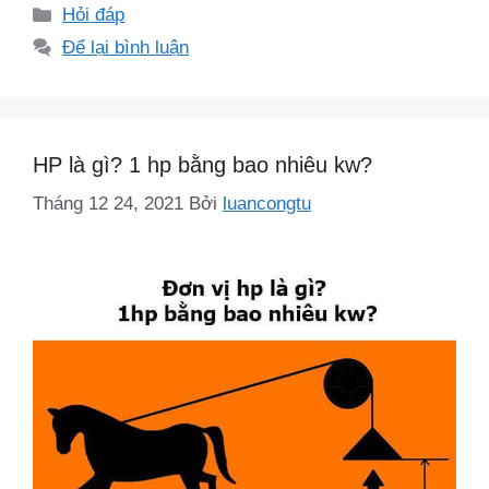
Danh
Hỏi đáp
mục
Để lại bình luận
HP là gì? 1 hp bằng bao nhiêu kw?
Tháng 12 24, 2021
Bởi
luancongtu