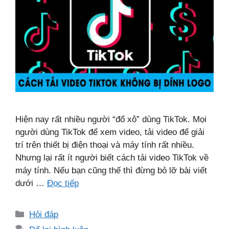
Hiện nay rất nhiều người “đổ xô” dùng TikTok. Mọi
người dùng TikTok để xem video, tải video để giải
trí trên thiết bị điện thoại và máy tính rất nhiều.
Nhưng lại rất ít người biết cách tải video TikTok về
máy tính. Nếu bạn cũng thế thì đừng bỏ lỡ bài viết
dưới …
Đọc tiếp
Danh
Hỏi đáp
mục