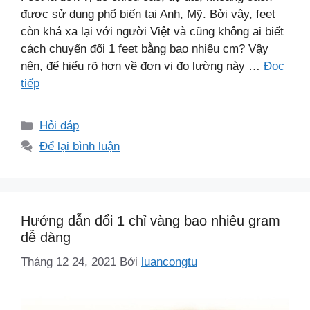
được sử dụng phổ biến tại Anh, Mỹ. Bởi vậy, feet
còn khá xa lại với người Việt và cũng không ai biết
cách chuyển đổi 1 feet bằng bao nhiêu cm? Vậy
nên, để hiểu rõ hơn về đơn vị đo lường này …
Đọc
tiếp
Danh
Hỏi đáp
mục
Để lại bình luận
Hướng dẫn đổi 1 chỉ vàng bao nhiêu gram
dễ dàng
Tháng 12 24, 2021
Bởi
luancongtu