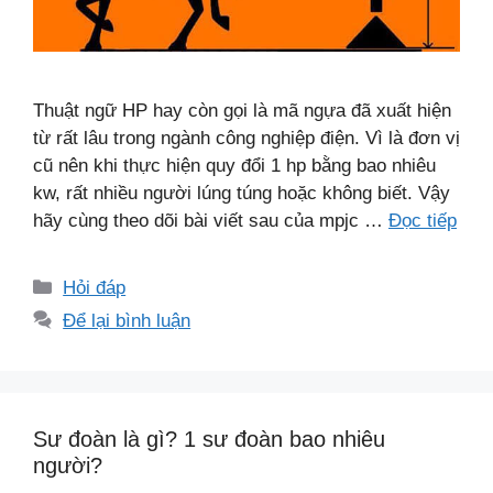
Thuật ngữ HP hay còn gọi là mã ngựa đã xuất hiện
từ rất lâu trong ngành công nghiệp điện. Vì là đơn vị
cũ nên khi thực hiện quy đổi 1 hp bằng bao nhiêu
kw, rất nhiều người lúng túng hoặc không biết. Vậy
hãy cùng theo dõi bài viết sau của mpjc …
Đọc tiếp
Danh
Hỏi đáp
mục
Để lại bình luận
Sư đoàn là gì? 1 sư đoàn bao nhiêu
người?