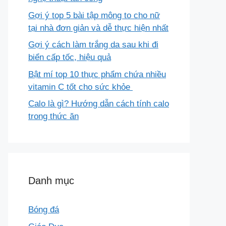
Gợi ý top 5 bài tập mông to cho nữ
tại nhà đơn giản và dễ thực hiện nhất
Gợi ý cách làm trắng da sau khi đi
biển cấp tốc, hiệu quả
Bật mí top 10 thực phẩm chứa nhiều
vitamin C tốt cho sức khỏe
Calo là gì? Hướng dẫn cách tính calo
trong thức ăn
Danh mục
Bóng đá