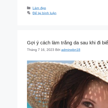
Danh
Làm đẹp
mục
Để lại bình luận
Gợi ý cách làm trắng da sau khi đi bi
Tháng 7 16, 2023
Bởi
adminpbn18