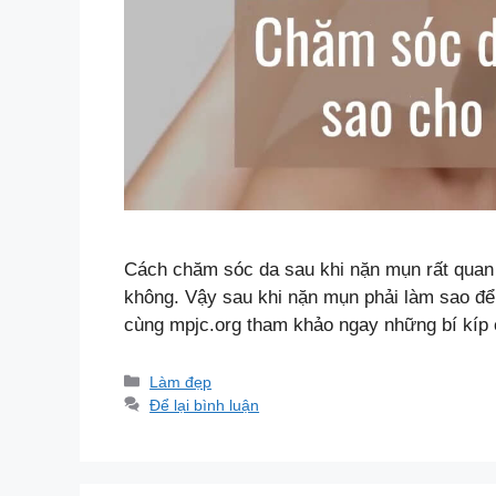
Cách chăm sóc da sau khi nặn mụn rất quan t
không. Vậy sau khi nặn mụn phải làm sao để
cùng mpjc.org tham khảo ngay những bí kí
Danh
Làm đẹp
mục
Để lại bình luận