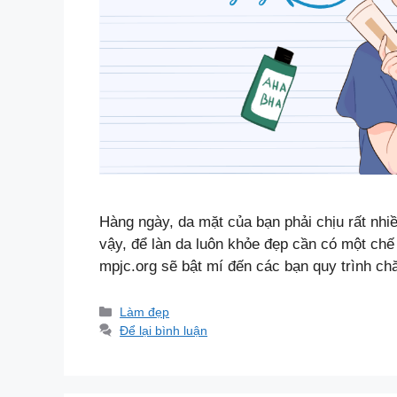
Hàng ngày, da mặt của bạn phải chịu rất nhiề
vậy, để làn da luôn khỏe đẹp cần có một chế
mpjc.org sẽ bật mí đến các bạn quy trình 
Danh
Làm đẹp
mục
Để lại bình luận