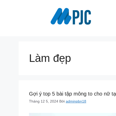
Chuyển
đến
nội
dung
Làm đẹp
Gợi ý top 5 bài tập mông to cho nữ tạ
Tháng 12 5, 2024
Bởi
adminpbn18