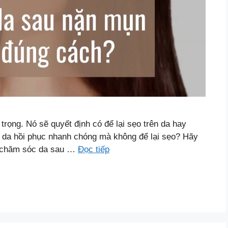
rọng. Nó sẽ quyết định có để lại sẹo trên da hay
 da hồi phục nhanh chóng mà không để lại sẹo? Hãy
p chăm sóc da sau …
Đọc tiếp