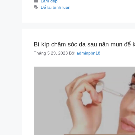
Danh
Làm đẹp
mục
Để lại bình luận
Bí kíp chăm sóc da sau nặn mụn để 
Tháng 5 29, 2023
Bởi
adminpbn18