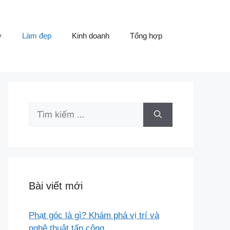
ơ
Làm đẹp
Kinh doanh
Tổng hợp
Tìm
kiếm
cho:
Bài viết mới
Phạt góc là gì? Khám phá vị trí và
nghệ thuật tấn công