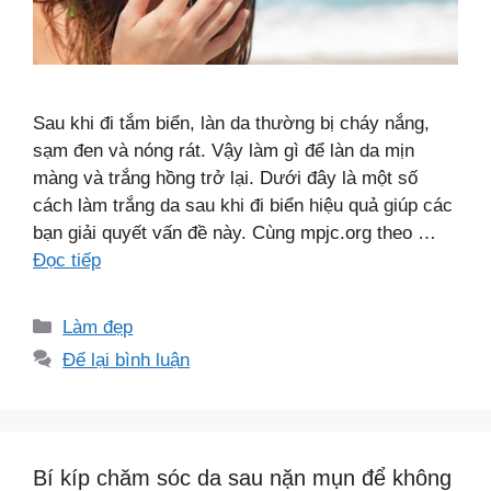
Sau khi đi tắm biển, làn da thường bị cháy nắng,
sạm đen và nóng rát. Vậy làm gì để làn da mịn
màng và trắng hồng trở lại. Dưới đây là một số
cách làm trắng da sau khi đi biển hiệu quả giúp các
bạn giải quyết vấn đề này. Cùng mpjc.org theo …
Đọc tiếp
Danh
Làm đẹp
mục
Để lại bình luận
Bí kíp chăm sóc da sau nặn mụn để không