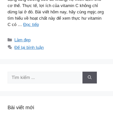
cơ thể. Thực tế, lợi ích của vitamin C không chỉ
dừng lại ở đó. Bài viết hôm nay, hãy cùng mpjc.org
tìm hiểu về hoạt chất này để xem thực hư vitamin
C có …
Đọc tiếp
Danh
Làm đẹp
mục
Để lại bình luận
Tìm
kiếm
cho:
Bài viết mới