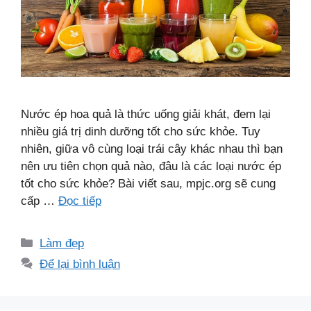
Nước ép hoa quả là thức uống giải khát, đem lại
nhiều giá trị dinh dưỡng tốt cho sức khỏe. Tuy
nhiên, giữa vô cùng loại trái cây khác nhau thì bạn
nên ưu tiên chọn quả nào, đâu là các loại nước ép
tốt cho sức khỏe? Bài viết sau, mpjc.org sẽ cung
cấp …
Đọc tiếp
Danh
Làm đẹp
mục
Để lại bình luận