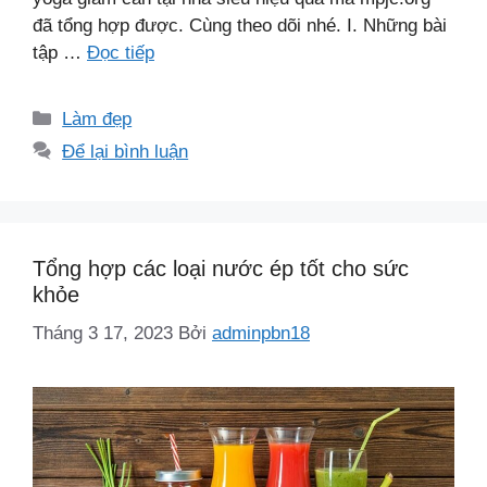
đã tổng hợp được. Cùng theo dõi nhé. I. Những bài
tập …
Đọc tiếp
Danh
Làm đẹp
mục
Để lại bình luận
Tổng hợp các loại nước ép tốt cho sức
khỏe
Tháng 3 17, 2023
Bởi
adminpbn18