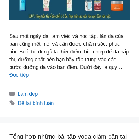
Sau một ngày dài làm việc và học tập, làn da của
bạn cũng mệt mỏi và cần được chăm sóc, phục
hồi. Buổi tối đi ngủ là thời điểm thích hợp để da hấp
thụ dưỡng chất nên bạn hãy tập trung vào các
bước dưỡng da vào ban đêm. Dưới đây là quy …
Đọc tiếp
Danh
Làm đẹp
mục
Để lại bình luận
Tổng hợp những bài tập yoga giảm cân tại