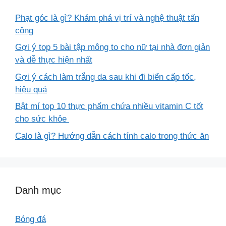
Phạt góc là gì? Khám phá vị trí và nghệ thuật tấn
công
Gợi ý top 5 bài tập mông to cho nữ tại nhà đơn giản
và dễ thực hiện nhất
Gợi ý cách làm trắng da sau khi đi biển cấp tốc,
hiệu quả
Bật mí top 10 thực phẩm chứa nhiều vitamin C tốt
cho sức khỏe
Calo là gì? Hướng dẫn cách tính calo trong thức ăn
Danh mục
Bóng đá